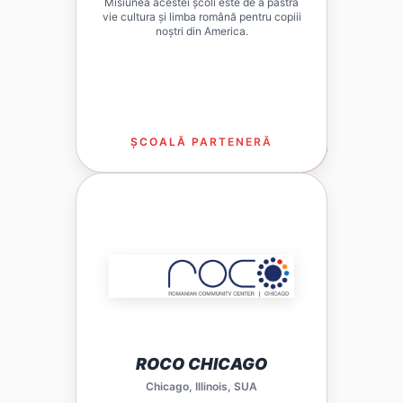
Misiunea acestei școli este de a păstra
vie cultura și limba română pentru copiii
noștri din America.
ȘCOALĂ PARTENERĂ
LIRO ESTE PLATFORMA EDUCAȚIONALĂ CARE
CONECTEAZĂ ȘCOLILE DIN DIASPORA CU
TEHNOLOGIA MODERNĂ PENTRU ÎNVĂȚAREA
LIMBII ROMÂNE. FIECARE ȘCOALĂ PARTENERĂ
BENEFICIAZĂ DE EXERCIȚII INTERACTIVE,
PROGRES URMĂRIT ȘI RESURSE MULTIMEDIA
PENTRU COPII.
VIZITEAZĂ
ROCO CHICAGO
Chicago, Illinois, SUA