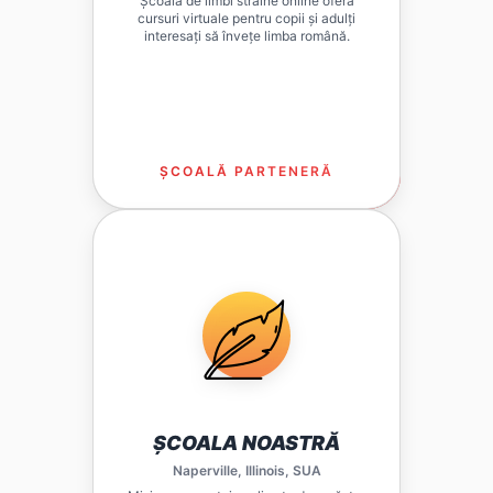
Școala de limbi străine online oferă
cursuri virtuale pentru copii și adulți
interesați să învețe limba română.
ȘCOALĂ PARTENERĂ
LIRO ESTE PLATFORMA EDUCAȚIONALĂ CARE
CONECTEAZĂ ȘCOLILE DIN DIASPORA CU
TEHNOLOGIA MODERNĂ PENTRU ÎNVĂȚAREA
LIMBII ROMÂNE. FIECARE ȘCOALĂ PARTENERĂ
BENEFICIAZĂ DE EXERCIȚII INTERACTIVE,
PROGRES URMĂRIT ȘI RESURSE MULTIMEDIA
PENTRU COPII.
VIZITEAZĂ
ȘCOALA NOASTRĂ
Naperville, Illinois, SUA