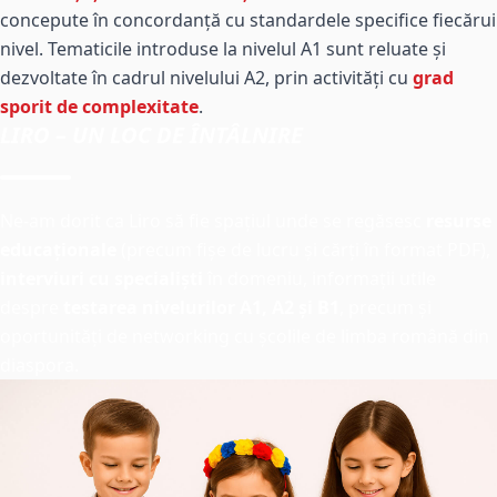
concepute în concordanță cu standardele specifice fiecărui
nivel. Tematicile introduse la nivelul A1 sunt reluate și
dezvoltate în cadrul nivelului A2, prin activități cu
grad
sporit de complexitate
.
LIRO – UN LOC
DE ÎNTÂLNIRE
Ne-am dorit ca Liro să fie spațiul unde se regăsesc
resurse
educaționale
(precum fișe de lucru și cărți în format PDF),
interviuri cu specialiști
în domeniu, informații utile
despre
testarea nivelurilor A1, A2 și B1
, precum și
oportunități de networking cu școlile de limba română din
diaspora.