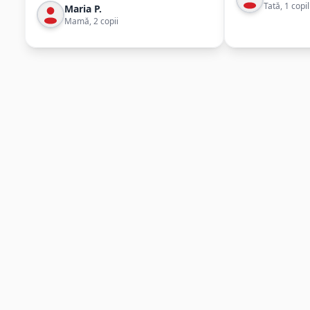
Tată, 1 copil
Maria P.
Mamă, 2 copii
Beneficii și Certificări
DE CE SĂ ALEGI
LIRO PENTRU COPILUL TĂU