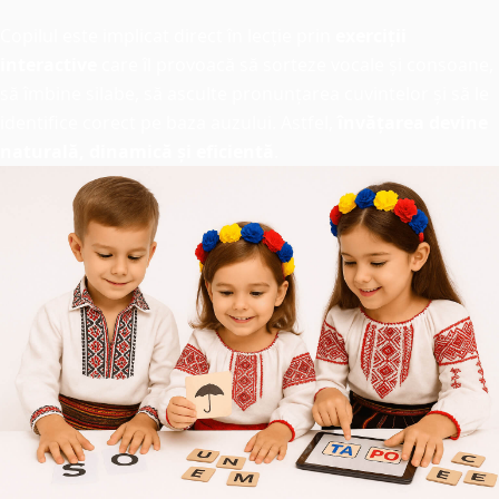
Copilul este implicat direct în lecție prin
exerciții
interactive
care îl provoacă să sorteze vocale și consoane,
să îmbine silabe, să asculte pronunțarea cuvintelor și să le
identifice corect pe baza auzului. Astfel,
învățarea devine
naturală, dinamică și eficientă
.