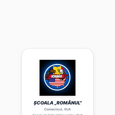
LIRO ESTE PLATFORMA EDUCAȚIONALĂ CARE
CONECTEAZĂ ȘCOLILE DIN DIASPORA CU
TEHNOLOGIA MODERNĂ PENTRU ÎNVĂȚAREA
LIMBII ROMÂNE. FIECARE ȘCOALĂ PARTENERĂ
BENEFICIAZĂ DE EXERCIȚII INTERACTIVE,
PROGRES URMĂRIT ȘI RESURSE MULTIMEDIA
PENTRU COPII.
VIZITEAZĂ
ȘCOALA „ROMÂNUL"
Connecticut, SUA